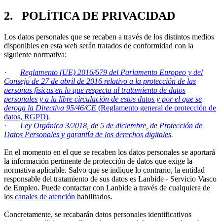
2. POLÍTICA DE PRIVACIDAD
Los datos personales que se recaben a través de los distintos medios
disponibles en esta web serán tratados de conformidad con la
siguiente normativa:
·
Reglamento (UE) 2016/679 del Parlamento Europeo y del
Consejo de 27 de abril de 2016 relativo a la protección de las
personas físicas en lo que respecta al tratamiento de datos
personales y a la libre circulación de estos datos y por el que se
deroga la Directiva 95/46/CE
(Reglamento general de protección de
datos, RGPD)
.
·
Ley Orgánica 3/2018, de 5 de diciembre, de Protección de
Datos Personales y garantía de los derechos digitales
.
En el momento en el que se recaben los datos personales se aportará
la información pertinente de protección de datos que exige la
normativa aplicable. Salvo que se indique lo contrario, la entidad
responsable del tratamiento de sus datos es Lanbide - Servicio Vasco
de Empleo. Puede contactar con Lanbide a través de cualquiera de
los
canales de atención
habilitados.
Concretamente, se recabarán datos personales identificativos