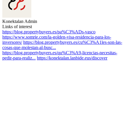
Konektalan Admin
Links of interest
https://blog.propertybuyers.es/pa%C3%ADs-vasco
https://www.somrie.com/la-golden-visa-residencia-para-los-
inversores/
https://blog.propertybuyers.es/cu%C3%A1les-son-las-
cosas-que-molestan-al-busc...
https://blog.propertybuyers.es/qu%C3%A9-licencias-necesitas-
pedir-para-realiz...
https://konektalan.lanbide.eus/discover